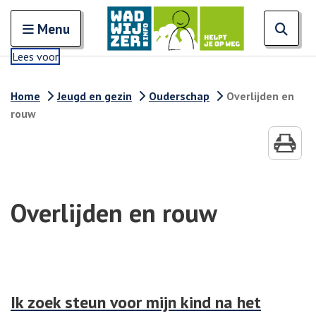
Zoeken
Open en sluit het
Open
Zoe
Menu
Lees voor
Home
Jeugd en gezin
Ouderschap
Overlijden en
rouw
Overlijden en rouw
Ik zoek steun voor mijn kind na het