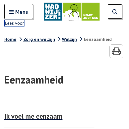
Zoeken
Open en sluit het
Open
Zoe
Menu
Lees voor
Home
Zorg en welzijn
Welzijn
Eenzaamheid
Eenzaamheid
Ik voel me eenzaam