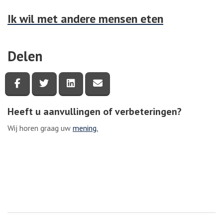
Ik wil met andere mensen eten
Delen
Deel deze pagina via Facebook
Deel deze pagina via Twitter
Deel deze pagina via LinkedIn
Deel deze pagina via e-mail
Heeft u aanvullingen of verbeteringen?
Wij horen graag uw
mening.