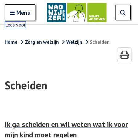
Zoeken
Open en sluit het
Open
Zoe
Menu
Lees voor
Home
Zorg en welzijn
Welzijn
Scheiden
Scheiden
Ik ga scheiden en wil weten wat ik voor
mijn kind moet regelen