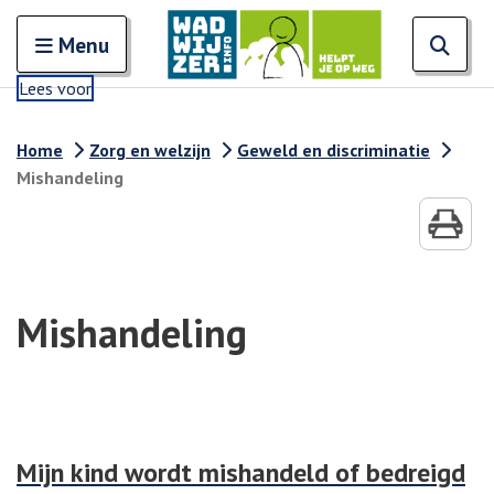
Zoeken
Open en sluit het
Open
Zoe
Menu
Lees voor
Home
Zorg en welzijn
Geweld en discriminatie
Mishandeling
Mishandeling
Mijn kind wordt mishandeld of bedreigd