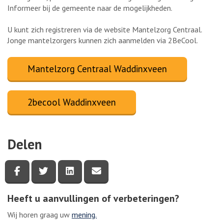
Informeer bij de gemeente naar de mogelijkheden.
U kunt zich registreren via de website Mantelzorg Centraal.
Jonge mantelzorgers kunnen zich aanmelden via 2BeCool.
Mantelzorg Centraal Waddinxveen
2becool Waddinxveen
Delen
Deel deze pagina via Facebook
Deel deze pagina via Twitter
Deel deze pagina via LinkedIn
Deel deze pagina via e-mail
Heeft u aanvullingen of verbeteringen?
Wij horen graag uw
mening.