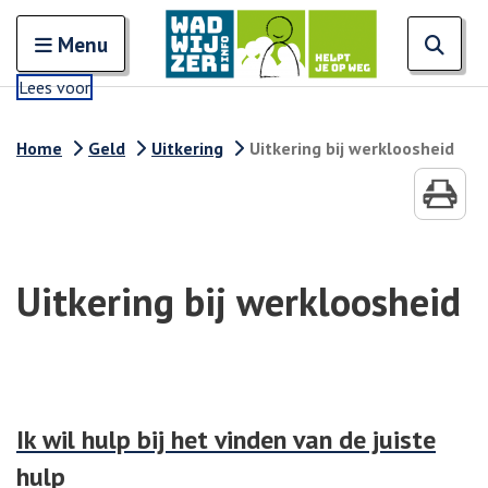
Zoeken
Open en sluit het
Open
Zoe
Menu
Lees voor
Home
Geld
Uitkering
Uitkering bij werkloosheid
Uitkering bij werkloosheid
Ik wil hulp bij het vinden van de juiste
hulp