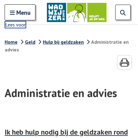
Zoeken
Open en sluit het
Open
Zoe
Menu
Lees voor
Home
Geld
Hulp bij geldzaken
Administratie en
advies
Administratie en advies
Ik heb hulp nodig bij de geldzaken rond