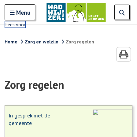
Zoeken
Open en sluit het
Open
Zoe
Menu
Lees voor
Home
Zorg en welzijn
Zorg regelen
Zorg regelen
In gesprek met de
gemeente