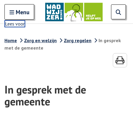
Zoeken
Open en sluit het
Open
Zoe
Menu
Lees voor
Home
Zorg en welzijn
Zorg regelen
In gesprek
met de gemeente
In gesprek met de
gemeente